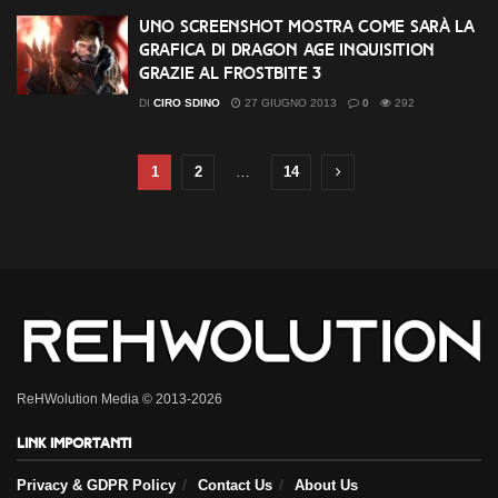
Uno screenshot mostra come sarà la
grafica di Dragon Age Inquisition
grazie al Frostbite 3
DI
CIRO SDINO
27 GIUGNO 2013
0
292
1
2
…
14
ReHWolution Media © 2013-2026
Link importanti
Privacy & GDPR Policy
Contact Us
About Us