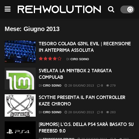
Mese:
Giugno 2013
Tesoro Colada G3NL Evil | Recensione
in anteprima assoluta
DI
CIRO SDINO
Svelata la Mintbox 2 targata
Compulab
DI
CIRO SDINO
28 GIUGNO 2013
0
279
Scythe presenta il Fan Controller
Kaze Chrono
DI
CIRO SDINO
28 GIUGNO 2013
0
283
[Rumors] L’O.S. della PS4 sarà basato su
FreeBSD 9.0