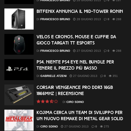
DI
FRANCESCO BRUNO
28 GIUGNO 2013
0
287
BitFenix annuncia il Mid-Tower Ronin
DI
FRANCESCO BRUNO
28 GIUGNO 2013
0
288
Velos e Cronos, mouse e cuffie da
gioco targati Tt eSports
DI
FRANCESCO BRUNO
27 GIUGNO 2013
0
288
PS4, niente PS4 Eye nel bundle per
tenere il prezzo più basso
DI
GABRIELE ATZENI
27 GIUGNO 2013
0
351
Corsair Vengeance Pro DDR3 16GB
1866MHz | Recensione
DI
CIRO SDINO
Kojima cerca un team di sviluppo per
un nuovo remake di Metal Gear Solid
DI
CIRO SDINO
27 GIUGNO 2013
0
275