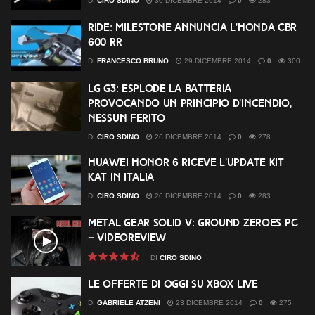
DI
CIRO SDINO
30 DICEMBRE 2014
0
283
Ride: Milestone annuncia l’Honda CBR
600 RR
DI
FRANCESCO BRUNO
29 DICEMBRE 2014
0
300
LG G3: esplode la batteria
provocando un principio d’incendio,
nessun ferito
DI
CIRO SDINO
26 DICEMBRE 2014
0
278
Huawei Honor 6 riceve l’update Kit
Kat in Italia
DI
CIRO SDINO
26 DICEMBRE 2014
0
283
Metal Gear Solid V: Ground Zeroes PC
– Videoreview
DI
CIRO SDINO
Le offerte di oggi su Xbox Live
DI
GABRIELE ATZENI
23 DICEMBRE 2014
0
275