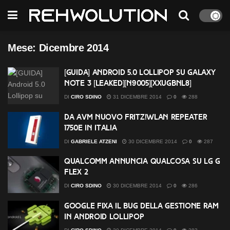
Mese:
Dicembre 2014
[GUIDA] Android 5.0 Lollipop su Galaxy
Note 3 [LEAKED][N9005][XXUGBNL8]
DI
CIRO SDINO
31 DICEMBRE 2014
0
288
Da AVM nuovo FRITZ!WLAN Repeater
1750E in Italia
DI
GABRIELE ATZENI
30 DICEMBRE 2014
0
287
Qualcomm annuncia qualcosa su LG G
Flex 2
DI
CIRO SDINO
30 DICEMBRE 2014
0
286
Google fixa il bug della gestione ram
in Android Lollipop