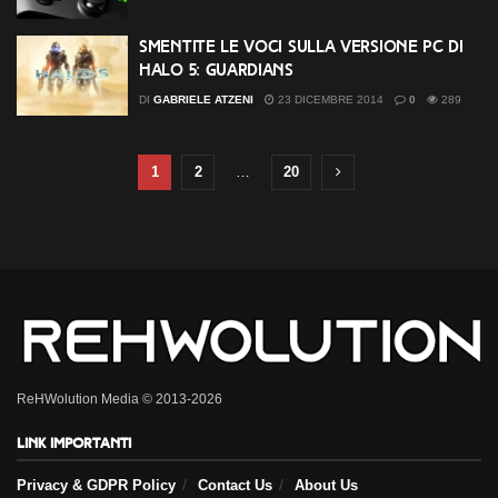
Smentite le voci sulla versione PC di
Halo 5: Guardians
DI
GABRIELE ATZENI
23 DICEMBRE 2014
0
289
1
2
…
20
ReHWolution Media © 2013-2026
Link importanti
Privacy & GDPR Policy
Contact Us
About Us