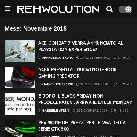
Mese:
Novembre 2015
Ace Combat 7 verrà annunciato al
PlayStation Experience?
DI
FRANCESCO BRUNO
30 NOVEMBRE 2015
0
267
Acer presenta i nuovi notebook
gaming Predator
DI
FRANCESCO BRUNO
30 NOVEMBRE 2015
0
284
E dopo il Black Friday non
preoccupatevi: arriva il Cyber Monday
DI
GABRIELE ATZENI
30 NOVEMBRE 2015
0
286
Revisione dei prezzi per le VGA della
serie GTX 900