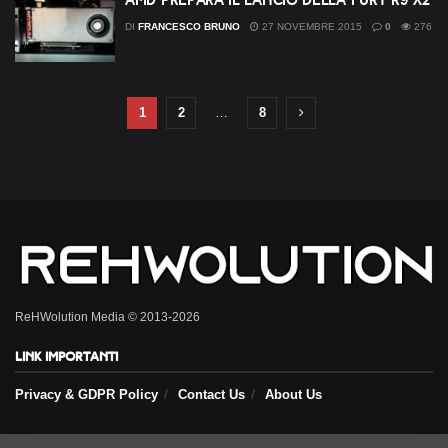
AMD prepara il lancio della Fury R9 X2
DI
FRANCESCO BRUNO
27 NOVEMBRE 2015
0
276
1
2
…
8
ReHWolution Media © 2013-2026
Link importanti
Privacy & GDPR Policy
Contact Us
About Us