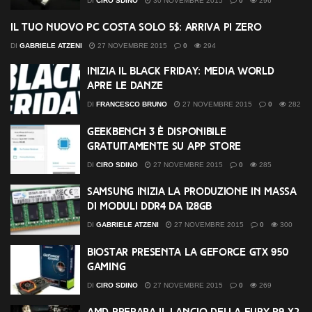
DI
CIRO SDINO
30 NOVEMBRE 2015
0
296
Il tuo nuovo PC costa solo 5$: Arriva Pi Zero
DI
GABRIELE ATZENI
27 NOVEMBRE 2015
0
294
Inizia il Black Friday: Media World
apre le danze
DI
FRANCESCO BRUNO
27 NOVEMBRE 2015
0
282
Geekbench 3 è disponibile
gratuitamente su App Store
DI
CIRO SDINO
27 NOVEMBRE 2015
0
285
Samsung inizia la produzione in massa
di moduli DDR4 da 128GB
DI
GABRIELE ATZENI
27 NOVEMBRE 2015
0
300
Biostar presenta la GeForce GTX 950
Gaming
DI
CIRO SDINO
27 NOVEMBRE 2015
0
269