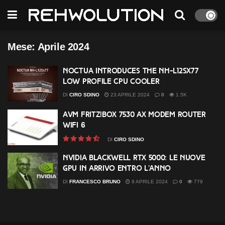
Mese:
Aprile 2024
Noctua introduces the NH-L12Sx77
low profile CPU cooler
DI
CIRO SDINO
23 APRILE 2024
0
1.5K
AVM FRITZ!Box 7530 AX Modem Router
WiFi 6
DI
CIRO SDINO
Nvidia Blackwell RTX 5000: le nuove
GPU in arrivo entro l’anno
DI
FRANCESCO BRUNO
9 APRILE 2024
0
779