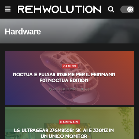
Hardware
GAMING
Noctua e Pulsar insieme per il Feinmann
F01 Noctua Edition
21 LUGLIO 2026
255
HARDWARE
LG UltraGear 27GM950B: 5K, AI e 330Hz in
un unico monitor