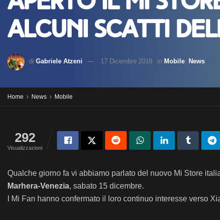
Aperto il Mi Stor
alcuni scatti de
di
Gabriele Atzeni
17 Dicembre 2018
in
Mobile
,
News
Home
News
Mobile
292
Visualizzazioni
Qualche giorno fa vi abbiamo parlato del nuovo Mi Store itali
Marhera-Venezia
, sabato 15 dicembre.
I Mi Fan hanno confermato il loro continuo interesse verso Xia