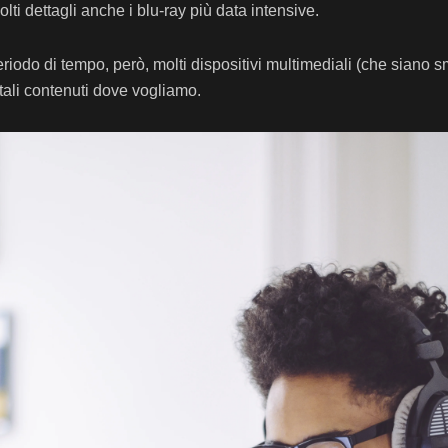
i dettagli anche i blu-ray più data intensive.
iodo di tempo, però, molti dispositivi multimediali (che siano
 tali contenuti dove vogliamo.