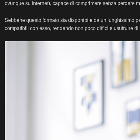
ovunque su internet), capace di comprimere senza perdere molt
Sebbene questo formato sia disponibile da un lunghissimo per
compatibili con esso, rendendo non poco difficile usufruire di