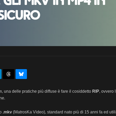
li MKV in MP4 in
sicuro
m, una delle pratiche più diffuse è fare il cosiddetto
RIP
, ovvero 
ne.
to
.mkv
(MatrosKa Video), standard nato più di 15 anni fa ed uti