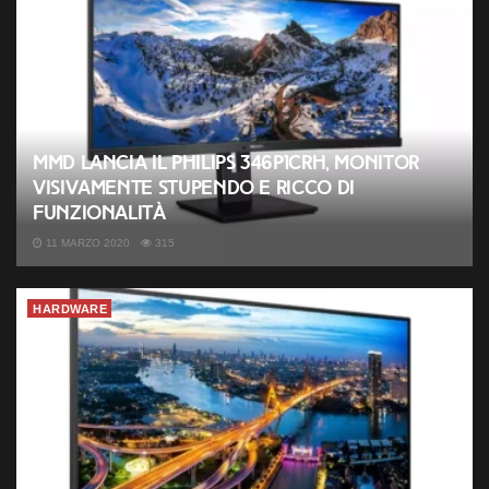
MMD lancia il Philips 346P1CRH, monitor
visivamente stupendo e ricco di
funzionalità
11 MARZO 2020
315
HARDWARE