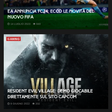
EA annuncia FC24: ecco le novità del
nuovo FIFA
14 LUGLIO 2023
940
GAMING
Resident Evil Village: demo giocabile
direttamente sul sito Capcom
9 GIUGNO 2022
332