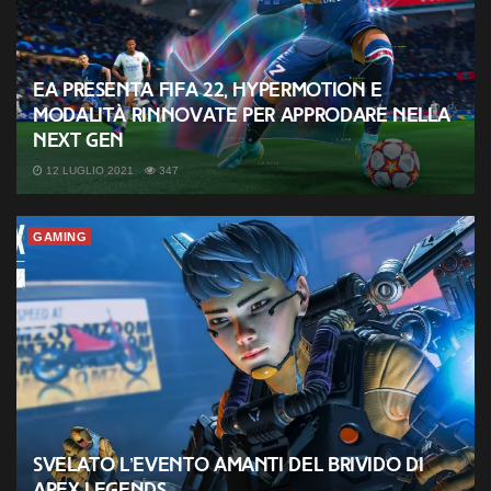
EA presenta FIFA 22, HyperMotion e
modalità rinnovate per approdare nella
next gen
12 LUGLIO 2021
347
GAMING
Svelato l’evento Amanti del Brivido di
Apex Legends