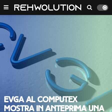
EVGA al Computex
mostra in anteprima una