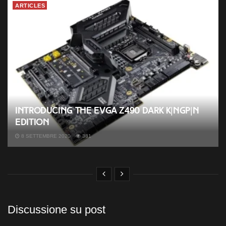
ARTICLES
Introducing the EVGA Z490 DARK K|NGP|N
Edition
8 SETTEMBRE 2020
381
Discussione su post