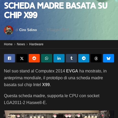
scheda madre basata su
chip X99
di
Ciro Sdino
3 Giugno 2014
Home
News
Hardware
Nel suo stand al Computex 2014
EVGA
ha mostrato, in
anteprima mondiale, il prototipo di una scheda madre
basata sul chip Intel
X99
.
Questa scheda madre, supporta le CPU con socket
LGA2011-2 Haswell-E.