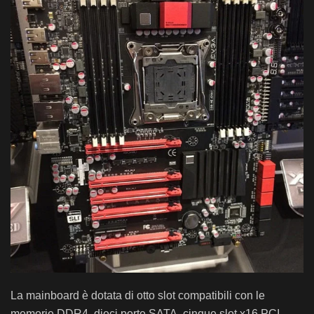
La mainboard è dotata di otto slot compatibili con le
memorie DDR4, dieci porte SATA, cinque slot x16 PCI-