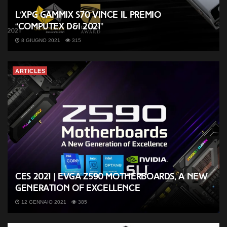
L’XPG GAMMIX S70 vince il premio
“COMPUTEX d&i 2021”
8 GIUGNO 2021
315
ARTICLES
CES 2021 | EVGA Z590 motherboards, a new
generation of excellence
12 GENNAIO 2021
385