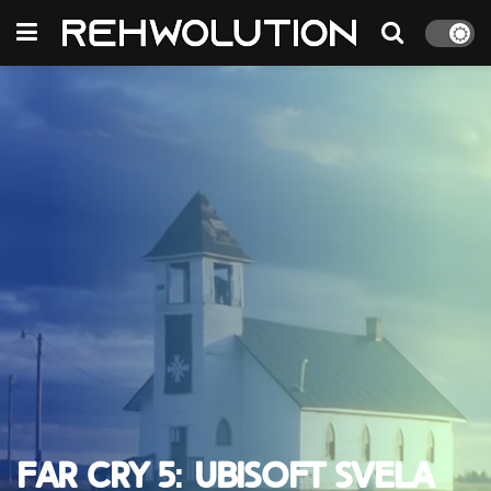
Far Cry 5: Ubisoft svela