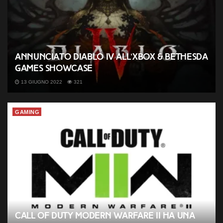
Annunciato Diablo IV all’Xbox & Bethesda
Games Showcase
13 GIUGNO 2022
321
GAMING
Call of Duty Modern Warfare II ha una