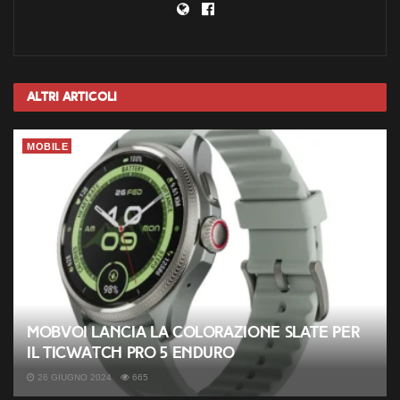
Altri
Articoli
MOBILE
Mobvoi lancia la colorazione Slate per
il TicWatch Pro 5 Enduro
26 GIUGNO 2024
665