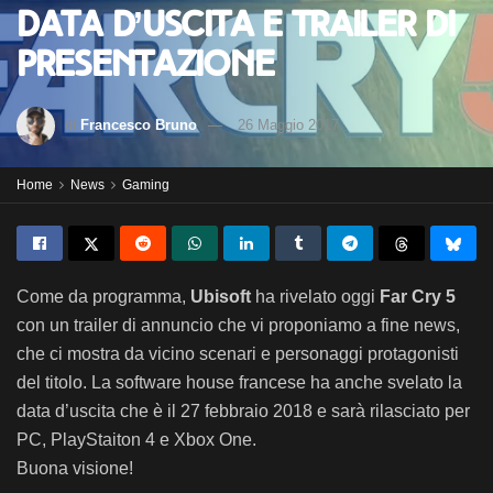
data d’uscita e trailer di
presentazione
di
Francesco Bruno
26 Maggio 2017
Home
News
Gaming
Come da programma,
Ubisoft
ha rivelato oggi
Far Cry 5
con un trailer di annuncio che vi proponiamo a fine news,
che ci mostra da vicino scenari e personaggi protagonisti
del titolo. La software house francese ha anche svelato la
data d’uscita che è il 27 febbraio 2018 e sarà rilasciato per
PC, PlayStaiton 4 e Xbox One.
Buona visione!