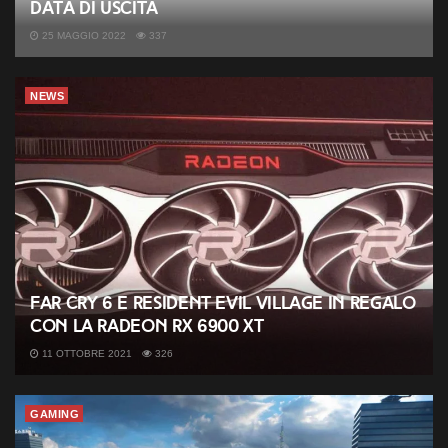
data di uscita
25 MAGGIO 2022
337
NEWS
Far Cry 6 e Resident Evil Village in regalo
con la Radeon RX 6900 XT
11 OTTOBRE 2021
326
GAMING