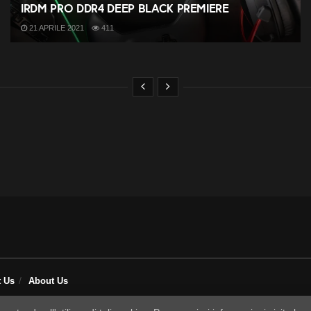
IRDM PRO DDR4 Deep Black premiere
21 APRILE 2021
411
t Us
About Us