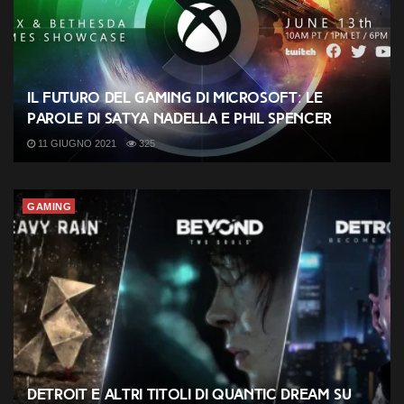
Il futuro del Gaming di Microsoft: le
parole di Satya Nadella e Phil Spencer
11 GIUGNO 2021
325
GAMING
Detroit e altri titoli di Quantic Dream su