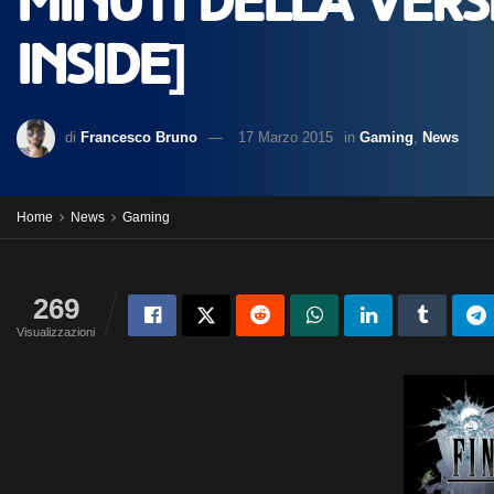
minuti della ver
inside]
di
Francesco Bruno
17 Marzo 2015
in
Gaming
,
News
Home
News
Gaming
269
Visualizzazioni