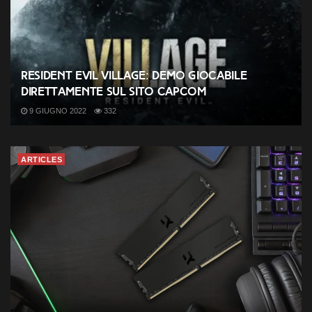
Resident Evil Village: demo giocabile
direttamente sul sito Capcom
9 GIUGNO 2022
332
ARTICLES