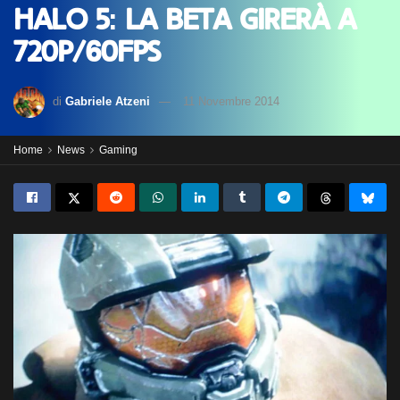
Halo 5: la beta girerà a
720p/60FPS
di
Gabriele Atzeni
11 Novembre 2014
Home
News
Gaming