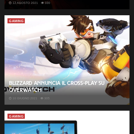
12 AGOSTO 2021
330
GAMING
Blizzard annuncia il Cross-Play su
Overwatch
10 GIUGNO 2021
305
GAMING