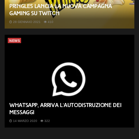
Pringles lancia la nuova campagna
gaming su Twitch
28 GENNAIO 2021
410
NEWS
WhatsApp, arriva l’autodistruzione dei
messaggi
14 MARZO 2020
322