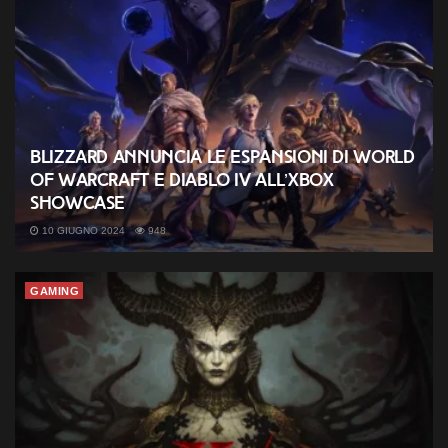
Blizzard annuncia le espansioni di World
of Warcraft e Diablo IV all’Xbox
Showcase
10 GIUGNO 2024
948
GAMING