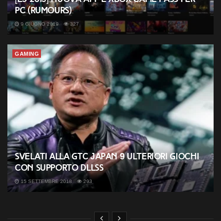
PC (rumours)
9 GIUGNO 2019
327
GAMING
Svelati alla GTC Japan 9 ulteriori giochi
con supporto DLLSS
15 SETTEMBRE 2018
293