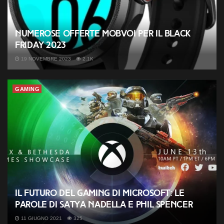
Numerose offerte Mobvoi per il Black
Friday 2023
19 NOVEMBRE 2023
2.1K
GAMING
Il futuro del Gaming di Microsoft: le
parole di Satya Nadella e Phil Spencer
11 GIUGNO 2021
325