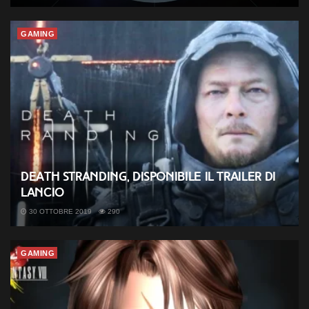
GAMING
Death Stranding, disponibile il trailer di
lancio
30 OTTOBRE 2019
290
GAMING