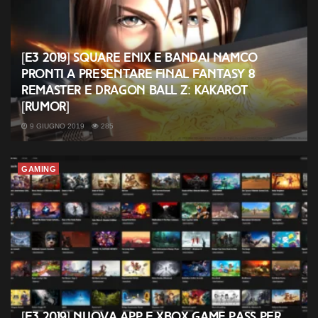
[E3 2019] Square Enix e Bandai Namco
pronti a presentare Final Fantasy 8
Remaster e Dragon Ball Z: Kakarot
[rumor]
9 GIUGNO 2019
285
GAMING
[E3 2019] Nuova app e Xbox Game Pass per