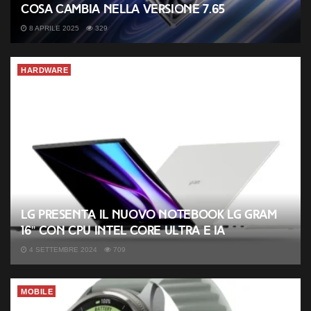
cosa cambia nella versione 7.65
8 APRILE 2025
329
HARDWARE
LG presenta il nuovo notebook LG gram
16” con CPU Intel Core Ultra e IA
4 SETTEMBRE 2024
709
MOBILE