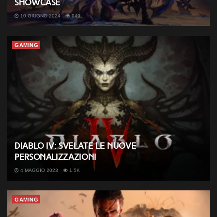
Showcase
10 GIUGNO 2024
949
GAMING
Diablo IV: svelate le nuove
personalizzazioni
4 MAGGIO 2023
1.5K
GAMING