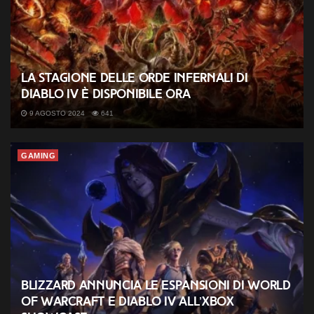
La Stagione delle Orde Infernali di
Diablo IV è disponibile ora
9 AGOSTO 2024
641
GAMING
Blizzard annuncia le espansioni di World
of Warcraft e Diablo IV all’Xbox