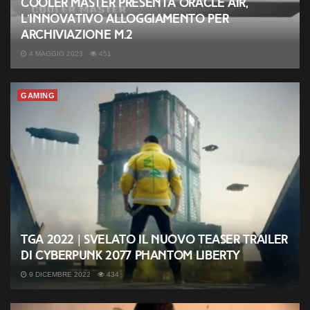
Cooler Master presenta Oracle Air,
l’innovativo alloggiamento per
archiviazione M.2
4 MAGGIO 2023
451
GAMING
TGA 2022 | Svelato il nuovo teaser trailer
di Cyberpunk 2077 Phantom Liberty
9 DICEMBRE 2022
434