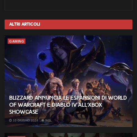
Altri
Articoli
GAMING
Blizzard annuncia le espansioni di World
of Warcraft e Diablo IV all’Xbox
Showcase
10 GIUGNO 2024
949