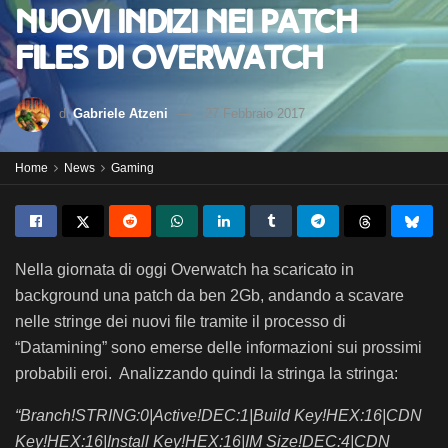
Nuovi indizi nei Patch
Files di Overwatch
di
Gabriele Atzeni
27 Febbraio 2017
Home
News
Gaming
Nella giornata di oggi Overwatch ha scaricato in
background una patch da ben 2Gb, andando a scavare
nelle stringe dei nuovi file tramite il processo di
“Datamining” sono emerse delle informazioni sui prossimi
probabili eroi.
Analizzando quindi la stringa la stringa:
“Branch!STRING:0|Active!DEC:1|Build Key!HEX:16|CDN
Key!HEX:16|Install Key!HEX:16|IM Size!DEC:4|CDN