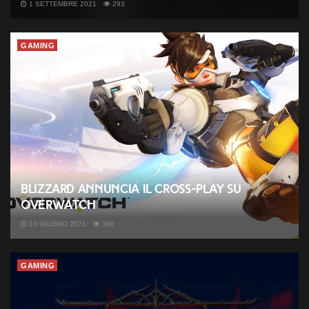
1 SETTEMBRE 2021
293
GAMING
Blizzard annuncia il Cross-Play su
Overwatch
10 GIUGNO 2021
306
GAMING