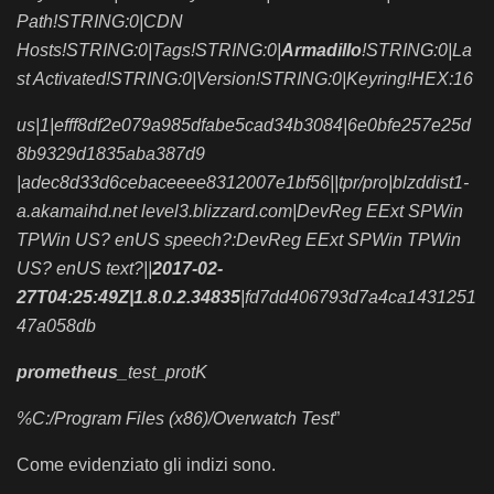
Path!STRING:0|CDN
Hosts!STRING:0|Tags!STRING:0|
Armadillo
!STRING:0|La
st Activated!STRING:0|Version!STRING:0|Keyring!HEX:16
us|1|efff8df2e079a985dfabe5cad34b3084|6e0bfe257e25d
8b9329d1835aba387d9
|adec8d33d6cebaceeee8312007e1bf56||tpr/pro|blzddist1-
a.akamaihd.net level3.blizzard.com|DevReg EExt SPWin
TPWin US? enUS speech?:DevReg EExt SPWin TPWin
US? enUS text?||
2017-02-
27T04:25:49Z|1.8.0.2.34835
|fd7dd406793d7a4ca1431251
47a058db
prometheus
_test_protK
%C:/Program Files (x86)/Overwatch Test
”
Come evidenziato gli indizi sono.