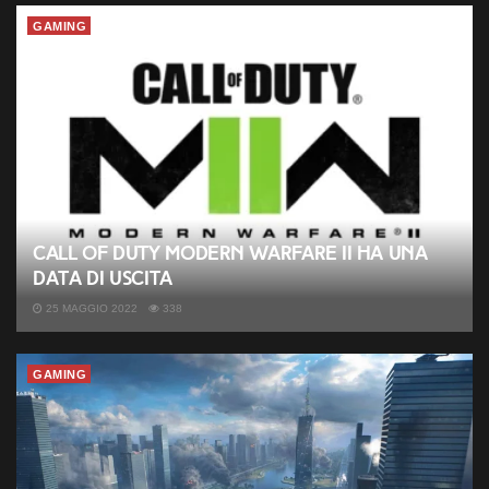
GAMING
Call of Duty Modern Warfare II ha una
data di uscita
25 MAGGIO 2022
338
GAMING