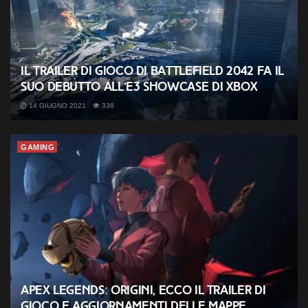
Il trailer di gioco di Battlefield 2042 fa il
suo debutto all’E3 Showcase di Xbox
14 GIUGNO 2021
338
GAMING
Apex Legends: Origini, ecco il trailer di
gioco e aggiornamenti delle mappe