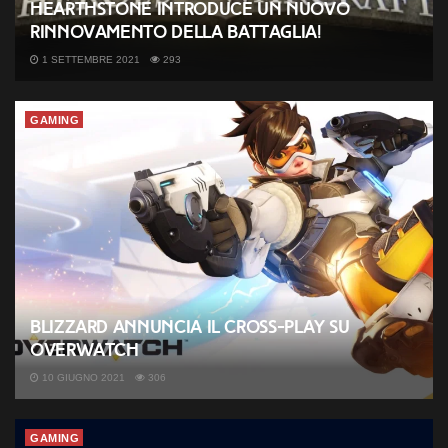
Hearthstone introduce un nuovo
rinnovamento della Battaglia!
1 SETTEMBRE 2021
293
GAMING
Blizzard annuncia il Cross-Play su
Overwatch
10 GIUGNO 2021
306
GAMING