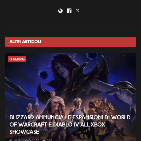
Altri
Articoli
GAMING
Blizzard annuncia le espansioni di World
of Warcraft e Diablo IV all’Xbox
Showcase
10 GIUGNO 2024
949