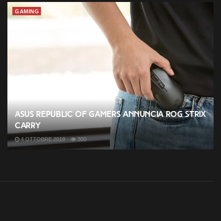
GAMING
ASUS Republic of Gamers annuncia ROG Strix
Carry
4 OTTOBRE 2019
300