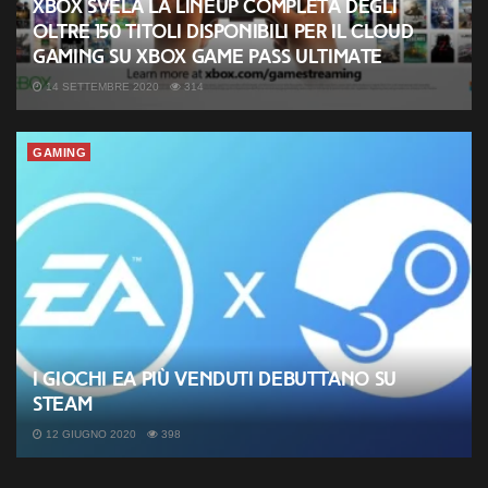
Xbox svela la lineup completa degli
oltre 150 titoli disponibili per il cloud
gaming su Xbox Game Pass Ultimate
14 SETTEMBRE 2020
314
GAMING
I giochi EA più venduti debuttano su
Steam
12 GIUGNO 2020
398