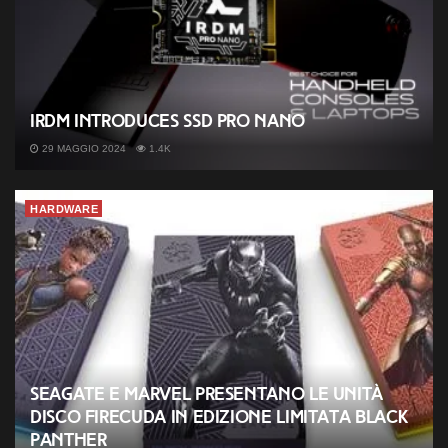
IRDM introduces SSD PRO NANO
29 MAGGIO 2024
1.4K
HARDWARE
Seagate e Marvel presentano le unità
disco FireCuda in edizione limitata Black
Panther