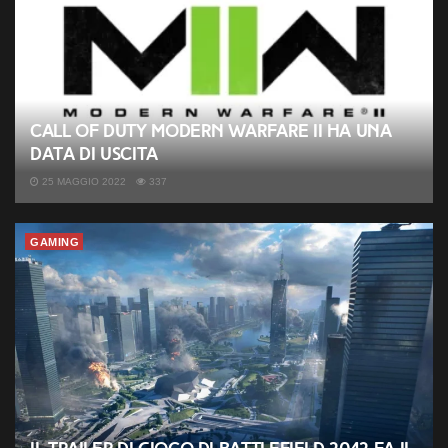
Call of Duty Modern Warfare II ha una
data di uscita
25 MAGGIO 2022
337
GAMING