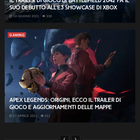
Il trailer di gioco di Battlefield 2042 fa il
suo debutto all’E3 Showcase di Xbox
14 GIUGNO 2021
338
GAMING
Apex Legends: Origini, ecco il trailer di
gioco e aggiornamenti delle mappe
27 APRILE 2021
311