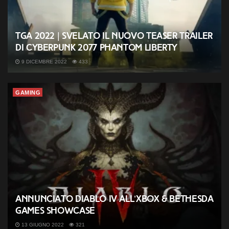
TGA 2022 | Svelato il nuovo teaser trailer
di Cyberpunk 2077 Phantom Liberty
9 DICEMBRE 2022
433
GAMING
Annunciato Diablo IV all’Xbox & Bethesda
Games Showcase
13 GIUGNO 2022
321