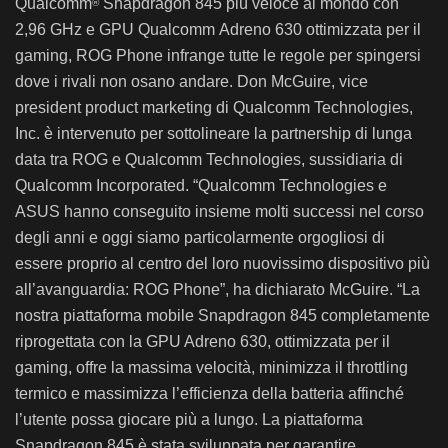
Qualcomm
Snapdragon 845 più veloce al mondo con
®
2,96 GHz e GPU Qualcomm Adreno 630 ottimizzata per il
gaming, ROG Phone infrange tutte le regole per spingersi
dove i rivali non osano andare. Don McGuire, vice
president product marketing di Qualcomm Technologies,
Inc. è intervenuto per sottolineare la partnership di lunga
data tra ROG e Qualcomm Technologies, sussidiaria di
Qualcomm Incorporated. “Qualcomm Technologies e
ASUS hanno conseguito insieme molti successi nel corso
degli anni e oggi siamo particolarmente orgogliosi di
essere proprio al centro del loro nuovissimo dispositivo più
all’avanguardia: ROG Phone”, ha dichiarato McGuire. “La
nostra piattaforma mobile Snapdragon 845 completamente
riprogettata con la GPU Adreno 630, ottimizzata per il
gaming, offre la massima velocità, minimizza il throttling
termico e massimizza l’efficienza della batteria affinché
l’utente possa giocare più a lungo. La piattaforma
Snapdragon 845 è stata sviluppata per garantire