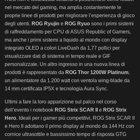
nel mercato del gaming, ma amplia costantemente le
proprie linee di prodotti per migliorare l’esperienza di gioco
degli utenti.
ROG Ryujin
e
ROG Ryuo
sono i primi sistemi
di raffreddamento per CPU di ASUS Republic of Gamers,
ma anche i primi sistemi a liquido al mondo con display
integrato OLED a colori LiveDash da 1,77 pollici per
visualizzare dati di sistema in tempo reale e GIF
personalizzate. Un altro ingresso in una nuova linea di
prodotti è rappresentato da
ROG Thor 1200W Platinum
,
un alimentatore da 1.200 watt con ventola wing-blade da
14 mm certificata IP5X e tecnologia Aura Sync.
Ultimi a fare la loro apparizione sul palco nel corso
dell’evento i notebook
ROG Strix SCAR II
e
ROG Strix
Hero
. Ideali per i gamer più competitivi, ROG Strix SCAR II
e Hero II adottano il primo display al mondo da 144 Hz con
cornice ultrasottile e bassissimo tempo di risposta GTG