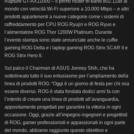
Rapture GT-AX11000 – il primo router tri-band 802.11ax al
mondo con velocità Wi-Fi superiore a 10.000 Mbps – e altri
prodotti appartenenti a nuove categorie come i sistemi di
raffreddamento per CPU ROG Ryujin e ROG Ryuo e
l’alimentatore ROG Thor 1200W Platinum. Durante
l’evento stampa sono state annunciate anche le cuffie
gaming ROG Delta e i laptop gaming ROG Strix SCAR II e
ROG Strix Hero II.
Sul palco il Chairman di ASUS Jonney Shih, che ha
sottolineato tutto il suo entusiasmo per l’ampliamento della
linea di prodotti ROG: “Oggi è un giorno di festa per chi osa
essere diverso. ROG è stata fondata dodici anni fa con
l’intento di creare una linea di prodotti all’avanguardia,
appositamente progettati per garantire la vittoria in ogni
occasione. Oggi, grazie all’impegno ingegneri e progettisti
di ROG, gamer professionisti e appassionati in ogni parte
del mondo, abbiamo raggiunto questo obiettivo e