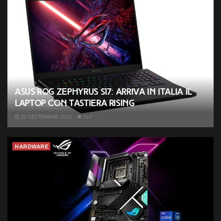
ASUS ROG Zephyrus S17: arriva in Italia il
laptop con tastiera Rising
22 SETTEMBRE 2021
317
HARDWARE