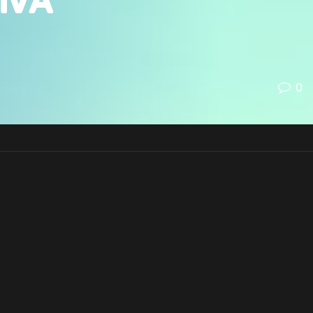
iva
0