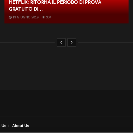
Netflix: ritorna il periodo di prova
gratuito di…
19 GIUGNO 2019
334
t Us
About Us