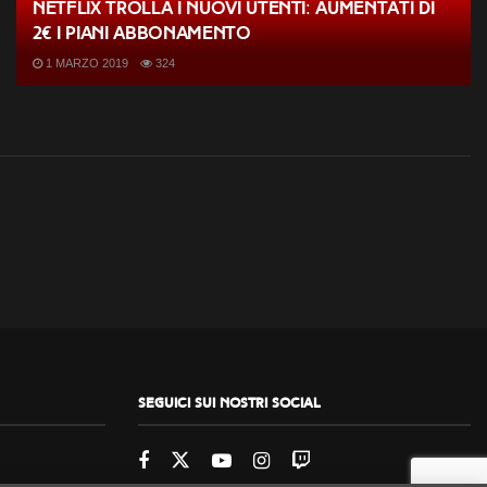
Netflix trolla i nuovi utenti: aumentati di
2€ i piani abbonamento
1 MARZO 2019
324
Seguici sui nostri social