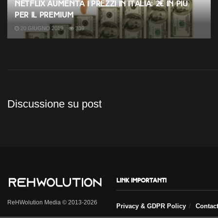
Netflix aumenta i prezzi in Italia: 2€ in più
per il Premium
20 GIUGNO 2019
339
Discussione su post
Link importanti
ReHWolution Media © 2013-2026
Privacy & GDPR Policy
Contac