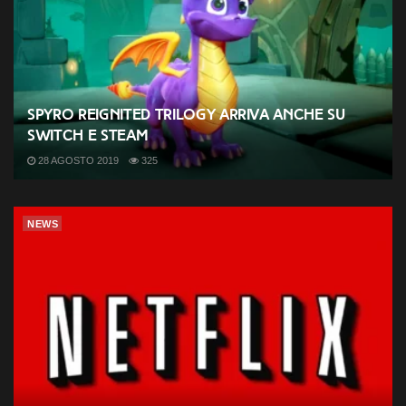
Spyro Reignited Trilogy arriva anche su
Switch e Steam
28 AGOSTO 2019
325
NEWS