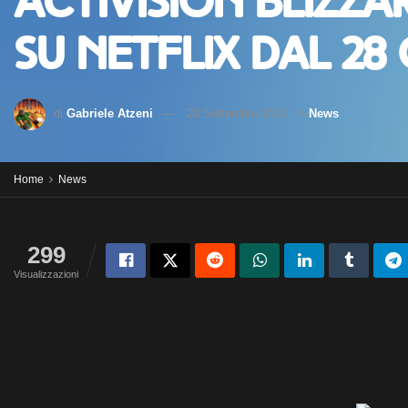
Activision Blizza
su Netflix dal 28
di
Gabriele Atzeni
20 Settembre 2016
in
News
Home
News
299
Visualizzazioni