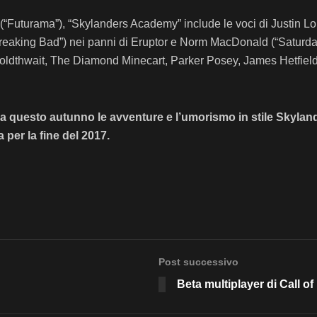
(“Futurama”), “Skylanders Academy” include le voci di Justin Lo
Breaking Bad”) nei panni di Eruptor e Norm MacDonald (“Saturda
 Goldthwait, The Diamond Minecart, Parker Posey, James Hetfie
 da questo autunno le avventure e l’umorismo in stile Skyla
 per la fine del 2017.
Post successivo
Beta multiplayer di Call o