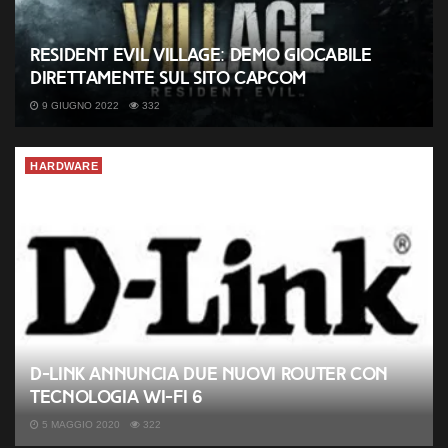
Resident Evil Village: demo giocabile
direttamente sul sito Capcom
9 GIUGNO 2022
332
HARDWARE
D-Link annuncia due nuovi router con
tecnologia Wi-Fi 6
5 MAGGIO 2020
322