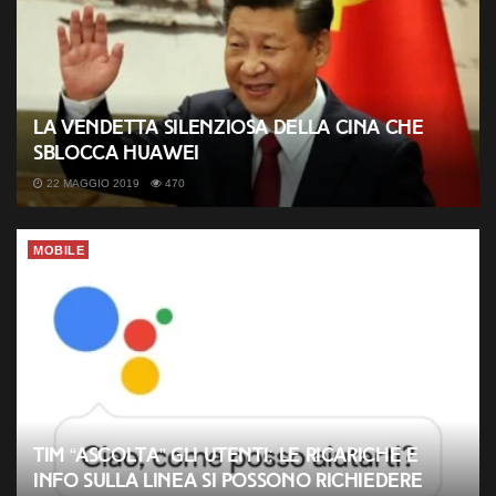
La vendetta silenziosa della Cina che
sblocca Huawei
22 MAGGIO 2019
470
MOBILE
TIM “ascolta” gli utenti: le ricariche e
info sulla linea si possono richiedere