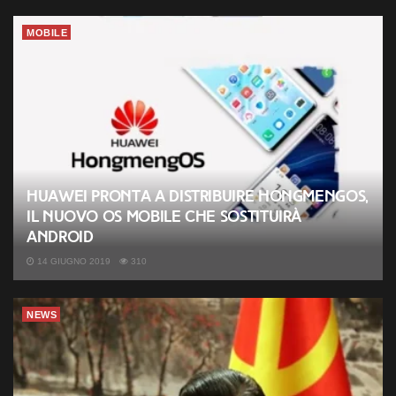
MOBILE
Huawei pronta a distribuire HongmengOS,
il nuovo OS mobile che sostituirà
android
14 GIUGNO 2019
310
NEWS