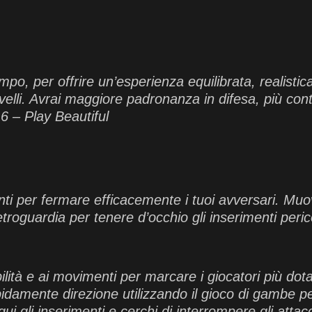
mpo, per offrire un’esperienza equilibrata, realisti
velli. Avrai maggiore padronanza in difesa, più con
6 – Play Beautiful
nti per fermare efficacemente i tuoi avversari. Muo
a retroguardia per tenere d’occhio gli inserimenti peri
lità e ai movimenti per marcare i giocatori più dota
idamente direzione utilizzando il gioco di gambe per 
i gli inserimenti e cerchi di interrompere gli attacc