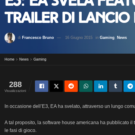
E3: EA svela feat
trailer di lancio d
di
Francesco Bruno
16 Giugno 2015
in
Gaming
,
News
Home
News
Gaming
288
Visualizzazioni
In occasione dell’E3, EA ha svelato, attraverso un lungo comun
A tal proposito, la software house americana ha pubblicato il t
le fasi di gioco.