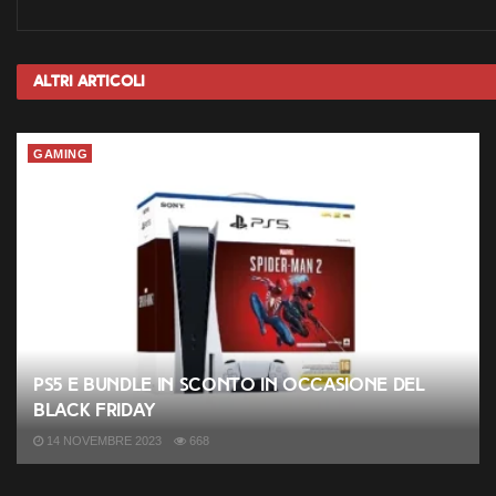
Altri
Articoli
GAMING
PS5 e bundle in sconto in occasione del
Black Friday
14 NOVEMBRE 2023
668