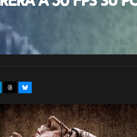
rerà a 30 fps su P