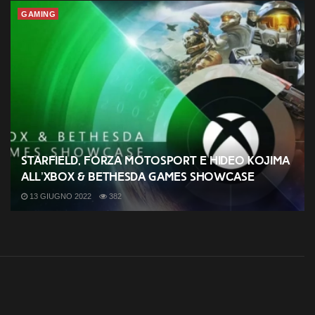
GAMING
Starfield, Forza Motosport e Hideo Kojima
all’Xbox & Bethesda Games Showcase
13 GIUGNO 2022
382