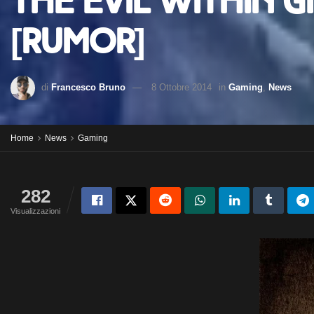
The Evil Within gi
[rumor]
di
Francesco Bruno
8 Ottobre 2014
in
Gaming
,
News
Home
News
Gaming
282
Visualizzazioni