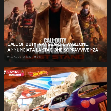
Call of Duty: Vanguard e Warzone,
annunciata la stagione Sopravvivenza
19 AGOSTO 2022
364
GAMING