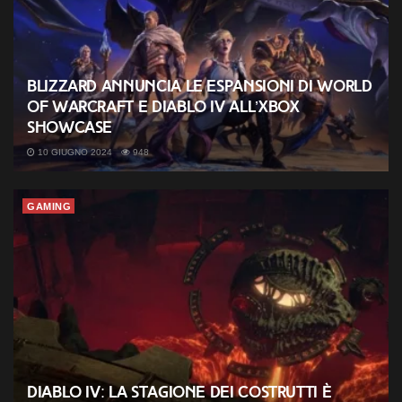
Blizzard annuncia le espansioni di World
of Warcraft e Diablo IV all’Xbox
Showcase
10 GIUGNO 2024
948
GAMING
Diablo IV: la Stagione dei Costrutti è