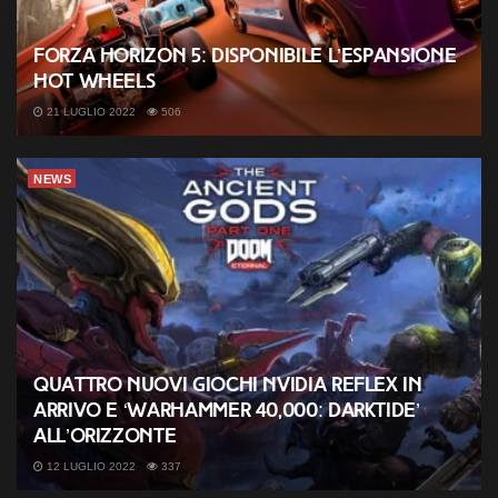
Forza Horizon 5: disponibile l’espansione
Hot Wheels
21 LUGLIO 2022
506
NEWS
Quattro nuovi giochi NVIDIA Reflex in
arrivo e ‘Warhammer 40,000: Darktide’
all’orizzonte
12 LUGLIO 2022
337