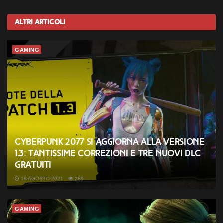
Altri
Articoli
GAMING
Cyberpunk 2077 si aggiorna alla versione
1.3: tantissime correzioni e tre nuovi DLC
gratuiti
18 AGOSTO 2021
289
GAMING