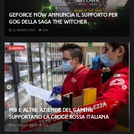
GeForce Now annuncia il supporto per
GOG della saga The Witcher
11 MARZO 2021
334
GAMING
MSI e altre aziende del Gaming
supportano la Croce Rossa Italiana
24 MARZO 2020
323