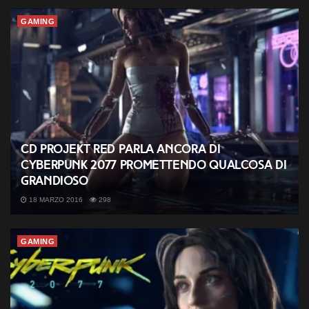
GAMING
CD Projekt RED parla ancora di
Cyberpunk 2077 promettendo qualcosa di
grandioso
18 MARZO 2016
298
GAMING