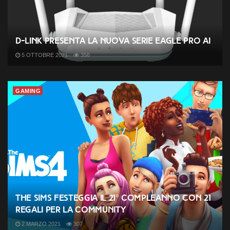
D-Link presenta la nuova serie EAGLE PRO AI
5 OTTOBRE 2021
356
GAMING
The Sims festeggia il 21° compleanno con 21
regali per la community
2 MARZO 2021
307