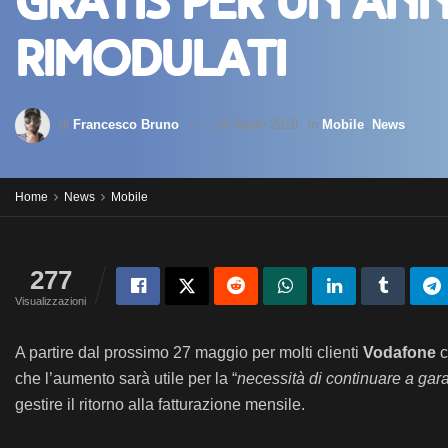
gratis per un ann
rimodulati
di
Francesco Bruno
26 Aprile 2018
in
Mobile
,
News
Home
News
Mobile
277
Visualizzazioni
A partire dal prossimo 27 maggio per molti clienti
Vodafone
c
che l’aumento
sarà utile per la “
necessità di continuare a garan
gestire il ritorno alla fatturazione mensile.