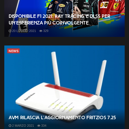
Disponibile F1 2021: Ray Tracing e DLSS per
un’esperienza più coinvolgente
20 LUGLIO 2021
329
NEWS
AVM rilascia l’aggiornamento FRITZ!OS 7.25
2 MARZO 2021
334