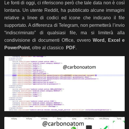
Le fonti di oggi, ci riferiscono però che tale data non è così
lontana. Un utente Reddit, ha pubblicato alcune immagini
relative a linee di codici ed icone che indicano il file
supportato. A differenza di Telegram, non permetterà l’invio
“indiscriminato” di qualsiasi file, ma si limiterà alla
condivisione di documenti Office, ovvero
Word, Excel e
PowerPoint
, oltre al classico
PDF
.