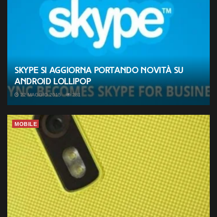
Skype si aggiorna portando novità su
Android Lollipop
22 MAGGIO 2015
281
MOBILE