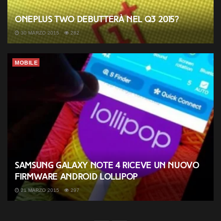
OnePlus Two debutterà nel Q3 2015?
30 MARZO 2015
282
MOBILE
Samsung Galaxy Note 4 riceve un nuovo
firmware Android Lollipop
21 MARZO 2015
297