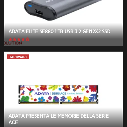
ADATA Elite SE880 1 TB USB 3.2 Gen2x2 SSD
HARDWARE
ADATA presenta le memorie della serie
ACE