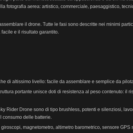
la fotografia aerea: artistico, commerciale, paesaggistico, tecni
assemblare il drone. Tutte le fasi sono descritte nei minimi partic
cile e il risultato garantito.
he di altissimo livello: facile da assemblare e semplice da pilot
ruttura portante unisce doti di resistenza al peso contenuto: il r
i Sky Rider Drone sono di tipo brushless, potenti e silenziosi, lav
il consumo delle batterie.
ri, giroscopi, magnetometro, altimetro barometrico, sensore GPS s