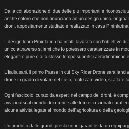
Dalla collaborazione di due delle più importanti e riconosciut
anche coloro che non rinunciano ad un design unico, originale.
droni, appositamente studiato e realizzato in casa Pininfarina.
Il design team Pininfarina ha infatti lavorato con l’obiettivo di
unico attraverso stilemi che lo potessero caratterizzare in mo
eleganti e pure e allo stesso tempo superfici aerodinamiche e 
L’Italia sarà il primo Paese in cui Sky Rider Drone sarà lanciat
drone in grado di volare nel cielo, realizzare video, scattare f
Ogni fascicolo, curato da esperti nel campo dei droni, è comple
avvicinarsi al mondo dei droni e alle loro eccezionali caratteris
alcune attività legate al mondo dell’agricoltura o della geolo
Un prodotto dalle grandi prestazioni, garantite da un equipag