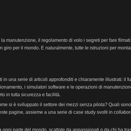
, la manutenzione, il regolamento di volo i segreti per fare filmat
in giro per il mondo. E naturalmente, tutte le istruzioni per montar
lti in una serie di articoli approfonditi e chiaramente illustrati: 
zionamento, i simulatori software e le operazioni di manutenzion
o in tutta sicurezza e facilità.
e si è sviluppato il settore dei mezzi senza pilota? Quali sono le 
este pagine, assieme a una serie di case study svolti in collabo
da ogni parte del mondo, scattate da appassionati o da chi ha tr