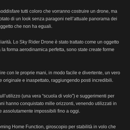
soddisfare tutti coloro che vorranno costruire un drone, ma
dotato di un look senza paragoni nell’attuale panorama dei
 oggetto che non ha eguali.
culiarità. Lo Sky Rider Drone è stato trattato come un oggetto
a la forma aerodinamica perfetta, sono state create forme
uire con le proprie mani, in modo facile e divertente, un vero
te originale e inaspettato, raggiungendo posti incredibili.
ll’utilizzo (una vera “scuola di volo”) e suggerimenti per
anni hanno conquistato mille orizzonti, venendo utilizzati in
se assolutamente impossibili fino a oggi.
oming Home Function, giroscopio per stabilità in volo che