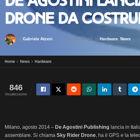
De Agostini lanci
drone da costrui
di
Gabriele Atzeni
21 Agosto 2014
in
Hardware
,
News
Home
News
Hardware
846
Visualizzazioni
Milano, agosto 2014 –
De Agostini Publishing
lancia in Ital
assemblare. Si chiama
Sky Rider Drone
, ha il GPS e la tel