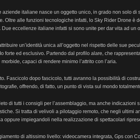
e aziende italiane nasce un oggetto unico, in grado non solo di 
 Oltre alle funzioni tecnologiche infatti, lo Sky Rider Drone è 
 Due eccellenze italiane infatti si sono unite per dar vita ad un
 attribuire un’identità unica all’oggetto nel rispetto delle sue pe
do forte ed esclusivo. Partendo dal profilo alare, che rappresent
morbide, capaci di rendere minimo l’attrito con l’aria.
o. Fascicolo dopo fascicolo, tutti avranno la possibilità di costr
otografie, offrendo, di fatto, un punto di vista sul mondo totalmen
to di tutti i consigli per l’assemblaggio, ma anche indicazioni su
tiche. Si tratta di velivoli a pilotaggio remoto, che negli ultimi 
gia oppure impiegandoli nella realizzazione di spettacolari ripre
giamento di altissimo livello: videocamera integrata, Gps con C