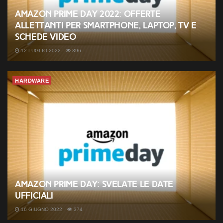
Amazon Prime Day 2022: offerte
allettanti per smartphone, laptop, TV e
schede video
12 LUGLIO 2022
396
HARDWARE
Amazon Prime Day: svelate le date
ufficiali
16 GIUGNO 2022
374