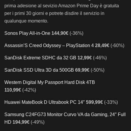
prima adesione al sevizio Amazon Prime Day è gratuita
per i primi 30 giorni e potrete disdire il servizio in
qualunque momento.
Sonos Play All-in-One
144,90€
(-36%)
Assassin’S Creed Odyssey – PlayStation 4
28,49€
(-60%)
SanDisk Extreme SDHC da 32 GB
12,99€
(-46%)
SanDisk SSD Ultra 3D da 500GB
69,99€
(-50%)
Western Digital My Passport Hard Disk 4TB
110,99€
(-42%)
Huawei MateBook D Ultrabook PC 14″
599,99€
(-33%)
Samsung C24FG73 Monitor Curvo VA da Gaming, 24″ Full
HD
194,99€
(-49%)