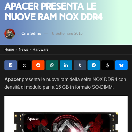
APACER presenta le
nuove RAM NOX DDR4
di
Ciro Sdino
8 Settembre 2015
Home
News
Hardware
Apacer
presenta le nuove ram della seire NOX DDR4 con
densità di modulo pari a 16 GB in formato SO-DIMM.