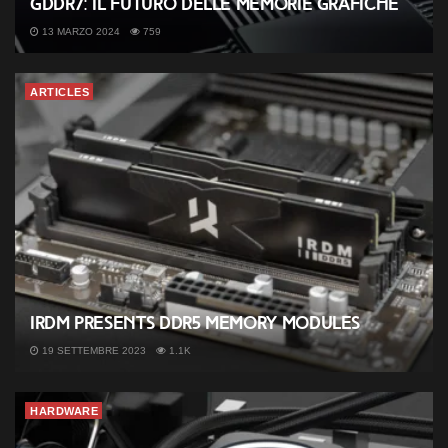
GDDR7: il futuro delle memorie grafiche
13 MARZO 2024
759
ARTICLES
IRDM presents DDR5 memory modules
19 SETTEMBRE 2023
1.1K
HARDWARE