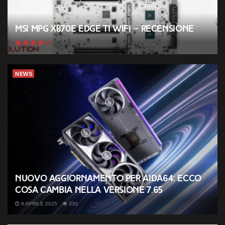
MSI MPG X870E EDGE TI WIFI – Recensione
NEWS
Nuovo aggiornamento per AIDA64: ecco
cosa cambia nella versione 7.65
8 APRILE 2025
330