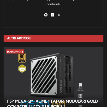
confronti.
Altri
Articoli
HARDWARE
FSP MEGA GM: alimentatori modulari Gold
compatibili ATX 3.1 e PCIe 5.1