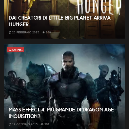
Dai creatori di Little Big Planet arriva
Hunger
26 FEBBRAIO 2015
290
GAMING
Mass Effect 4: più grande di Dragon Age
Inquisition?
19 GENNAIO 2015
301