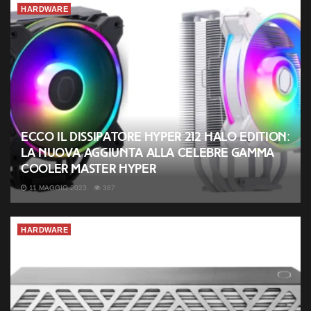
HARDWARE
Ecco il dissipatore Hyper 212 Halo Edition:
la nuova aggiunta alla celebre gamma
Cooler Master Hyper
11 MAGGIO 2023
387
HARDWARE