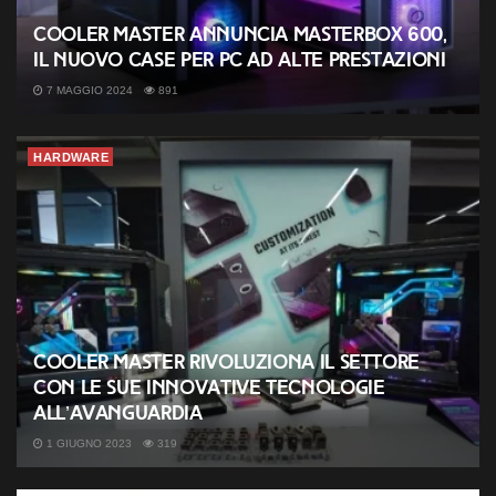
Cooler Master annuncia MasterBox 600,
il nuovo case per PC ad alte prestazioni
7 MAGGIO 2024
891
HARDWARE
Cooler Master rivoluziona il settore
con le sue innovative tecnologie
all’avanguardia
1 GIUGNO 2023
319