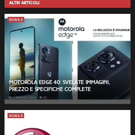
Altri
Articoli
MOBILE
Motorola Edge 40: svelate immagini,
prezzo e specifiche complete
4 MAGGIO 2023
2K
MOBILE