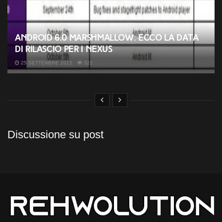
Android 6.0 Marshmallow: ecco la data
di rilascio per i Nexus
25 SETTEMBRE 2015
322
Discussione su post