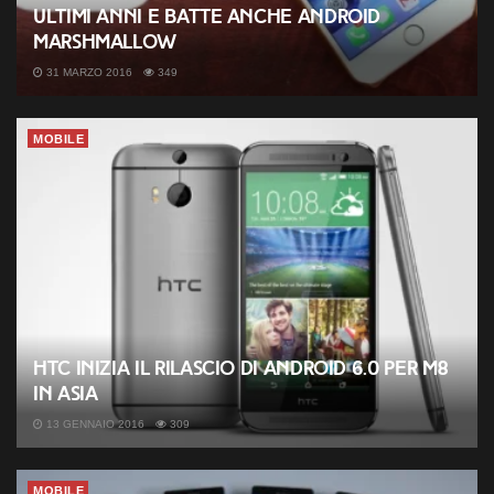
ultimi anni e batte anche Android
Marshmallow
31 MARZO 2016
349
MOBILE
HTC inizia il rilascio di Android 6.0 per M8
in Asia
13 GENNAIO 2016
309
MOBILE