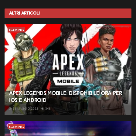
Altri
Articoli
GAMING
Apex Legends Mobile: disponibile ora per
iOS e Android
18 MAGGIO 2022
348
GAMING