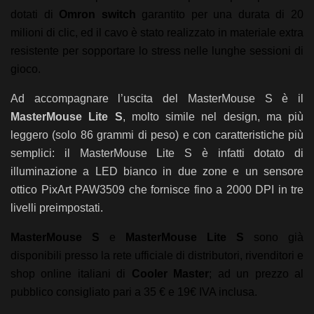
dotati di
Omron switch
garantito per una durata di 20
milioni di clic, ed il cavo è stato realizzato in materiale extra
resistente per sopportare lo stress nelle lunghe sessioni di
gioco.
Ad accompagnare l’uscita del MasterMouse S è il
MasterMouse Lite S
, molto simile nel design, ma più
leggero (solo 86 grammi di peso) e con caratteristiche più
semplici: il MasterMouse Lite S è infatti dotato di
illuminazione a LED bianco in due zone e un sensore
ottico PixArt PAW3509 che fornisce fino a 2000 DPI in tre
livelli preimpostati.
MasterMouse S
e
MasterMouse Lite S
sono già
disponibili presso la rete ufficiale di distributori, rivenditori e
shop online italiani di
Cooler Master
; ad un prezzo al
pubblico consigliato pari a 35 € e 19€ IVA inclusa.