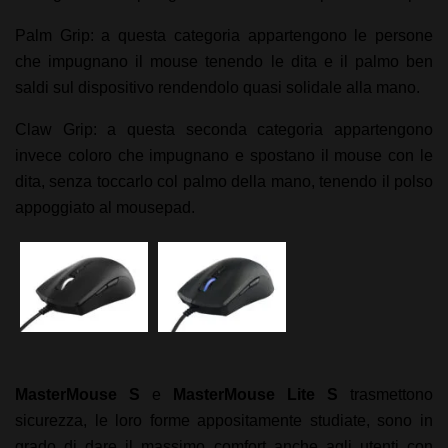
Palm Grip: a questa categoria appartengono le persone
che impugnano il mouse tenendo le dita e il palmo ben
saldi sul dispositivo rendendolo quasi solidale alla mano.
Claw Grip: a questa seconda categoria appartengono
invece coloro che impugnano e spostano il mouse con le
dita, senza toccarlo col palmo della mano, tenendo il polso
appoggiato al mousepad.
MasterMouse S
e
MasterMouse Lite S
trasmettono
sicurezza, le loro forme appositamente studiate, sono in
grado di dare il massimo comfort anche agli utenti con