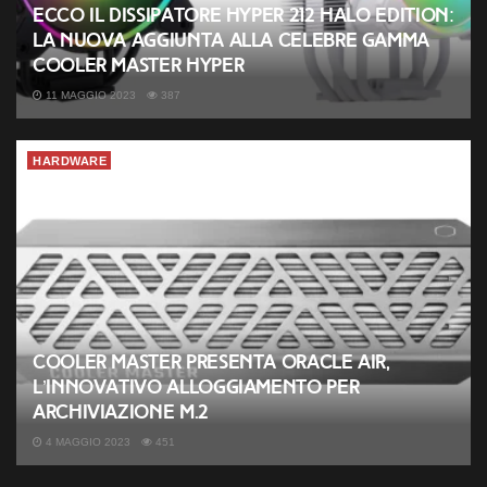
Ecco il dissipatore Hyper 212 Halo Edition:
la nuova aggiunta alla celebre gamma
Cooler Master Hyper
11 MAGGIO 2023
387
HARDWARE
Cooler Master presenta Oracle Air,
l’innovativo alloggiamento per
archiviazione M.2
4 MAGGIO 2023
451