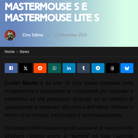
MasterMouse S e
MasterMouse Lite S
di
Ciro Sdino
13 Dicembre 2016
Home
News
Cooler Master
è da oltre 20 anni leader mondiale nella
progettazione e produzione di componenti per computer e
periferiche ad alte prestazioni dedicate ad un pubblico di
appassionati di hardware alla ricerca dell’ultimo ritrovato in
termini di tecnologia, funzionalità e personalizzazione.
Dal proprio DNA nascono quindi una serie di soluzioni che
strizzano l’occhio anche ai “gamers” ed oggi l’azienda