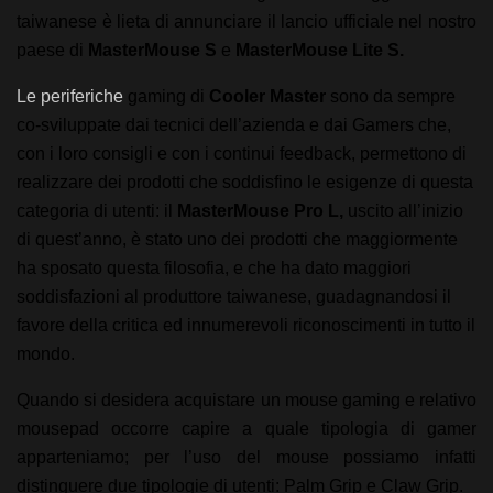
taiwanese è lieta di annunciare il lancio ufficiale nel nostro
paese di
MasterMouse S
e
MasterMouse Lite S.
Le periferiche
gaming di
Cooler Master
sono da sempre
co-sviluppate dai tecnici dell’azienda e dai Gamers che,
con i loro consigli e con i continui feedback, permettono di
realizzare dei prodotti che soddisfino le esigenze di questa
categoria di utenti: il
MasterMouse Pro L,
uscito all’inizio
di quest’anno,
è stato uno dei prodotti che maggiormente
ha sposato questa filosofia, e che ha dato maggiori
soddisfazioni al produttore taiwanese, guadagnandosi il
favore della critica ed innumerevoli riconoscimenti in tutto il
mondo.
Quando si desidera acquistare un mouse gaming e relativo
mousepad occorre capire a quale tipologia di gamer
apparteniamo; per l’uso del mouse possiamo infatti
distinguere due tipologie di utenti: Palm Grip
e Claw Grip.