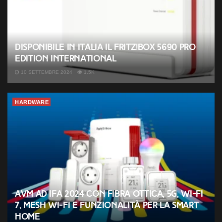
Disponibile in Italia il FRITZ!Box 5690 Pro
Edition International
10 SETTEMBRE 2024
1.5K
HARDWARE
AVM ad IFA 2024 con fibra ottica, 5G, Wi-Fi
7, Mesh Wi-Fi e funzionalità per la smart
home