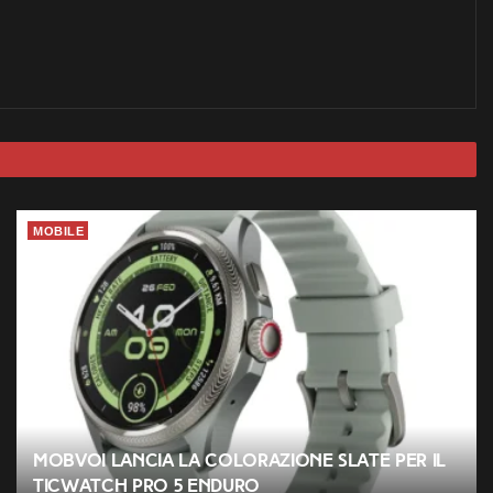
MOBILE
Mobvoi lancia la colorazione Slate per il
TicWatch Pro 5 Enduro