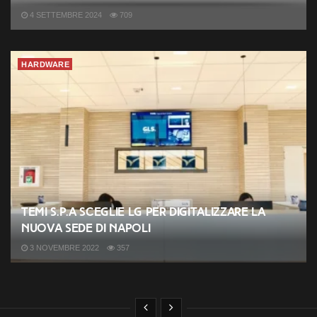
4 SETTEMBRE 2024
709
HARDWARE
Temi s.p.a sceglie LG per digitalizzare la
nuova sede di Napoli
3 NOVEMBRE 2022
357