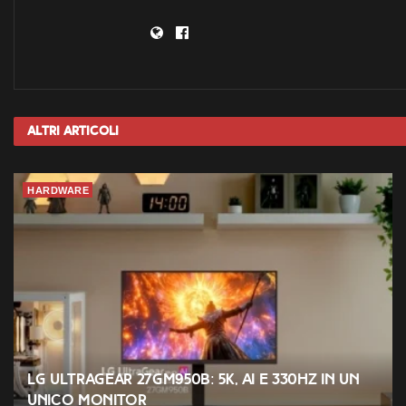
Altri
Articoli
HARDWARE
LG UltraGear 27GM950B: 5K, AI e 330Hz in un
unico monitor