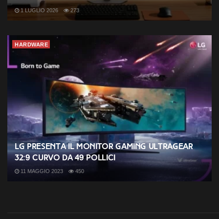
1 LUGLIO 2026
273
HARDWARE
LG presenta il monitor gaming UltraGear
32:9 curvo da 49 pollici
11 MAGGIO 2023
450