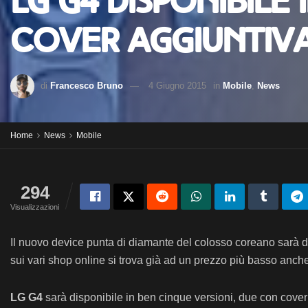
LG G4 disponibile 
cover aggiuntiva
di
Francesco Bruno
4 Giugno 2015
in
Mobile
,
News
Home
News
Mobile
294
Visualizzazioni
Il nuovo device punta di diamante del colosso coreano sarà dis
sui vari shop online si trova già ad un prezzo più basso anche 
LG G4
sarà disponibile in ben cinque versioni, due con cover 