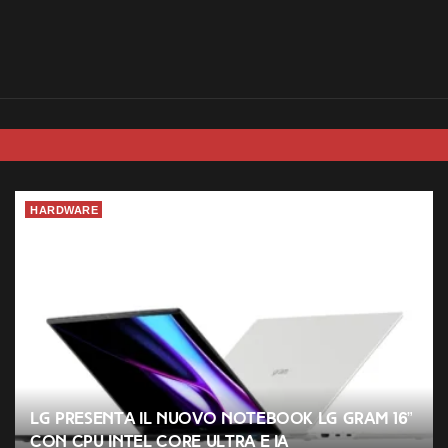
HARDWARE
LG presenta il nuovo notebook LG gram 16”
con CPU Intel Core Ultra e IA