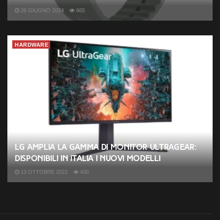
26 GIUGNO 2024
665
HARDWARE
LG amplia la gamma di monitor UltraGear:
disponibili in Italia i nuovi modelli
13 OTTOBRE 2022
430