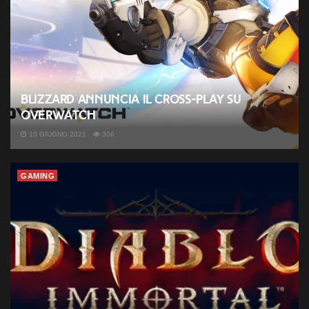
Blizzard annuncia il Cross-Play su
Overwatch
10 GIUGNO 2021
306
GAMING