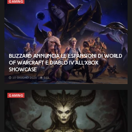
GAMING
Blizzard annuncia le espansioni di World
of Warcraft e Diablo IV all’Xbox
Showcase
10 GIUGNO 2024
949
GAMING