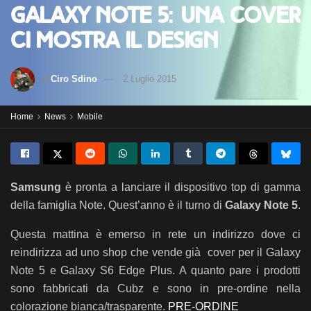
Galaxy Note 5: una cover
ci mostra il design
di
Ciro Sdino
2 Luglio 2015
Home
News
Mobile
Samsung
è pronta a lanciare il dispositivo top di gamma
della famiglia Note. Quest’anno è il turno di
Galaxy Note 5
.
Questa mattina è emerso in rete un indirizzo dove ci
reindirizza ad uno shop che vende già cover per il Galaxy
Note 5 e Galaxy S6 Edge Plus. A quanto pare i prodotti
sono fabbricati da Cubz e sono in pre-ordine nella
colorazione bianca/trasparente.
PRE-ORDINE