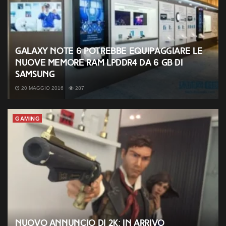
Galaxy Note 6 potrebbe equipaggiare le
nuove memore RAM LPDDR4 da 6 GB di
Samsung
20 MAGGIO 2016
287
GAMING
Nuovo annuncio di 2K: in arrivo