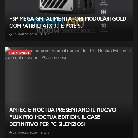
FSP MEGA GM: alimentatori modulari Gold
compatibili ATX 3.1 e PCIe 5.1
18 MARZO 2026
310
HARDWARE
Antec e Noctua presentano il nuovo
Flux Pro Noctua Edition: il case
definitivo per PC silenziosi
18 MARZO 2026
277