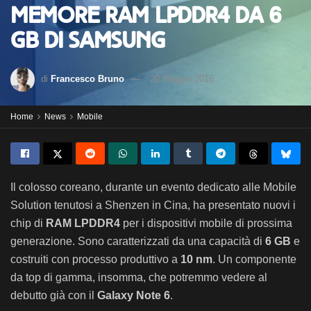
memore RAM LPDDR4 da 6
GB di Samsung
di
Francesco Bruno
20 Maggio 2016
Home
News
Mobile
Il colosso coreano, durante un evento dedicato alle Mobile
Solution tenutosi a Shenzen in Cina, ha presentato nuovi i
chip di
RAM LPDDR4
per i dispositivi mobile di prossima
generazione.
Sono caratterizzati da una capacità di
6 GB
e
costruiti con processo produttivo a
10 nm
. Un componente
da top di gamma, insomma, che potremmo vedere al
debutto già con il
Galaxy Note 6
.