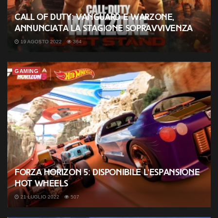
Call of Duty: Vanguard e Warzone,
annunciata la stagione Sopravvivenza
19 AGOSTO 2022
364
GAMING
Forza Horizon 5: disponibile l’espansione
Hot Wheels
21 LUGLIO 2022
507